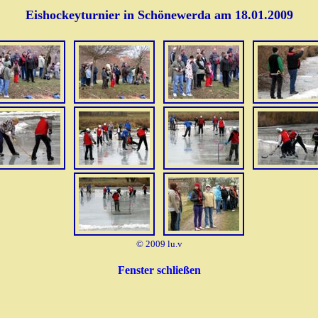
Eishockeyturnier in Schönewerda am 18.01.2009
© 2009 lu.v
Fenster schließen